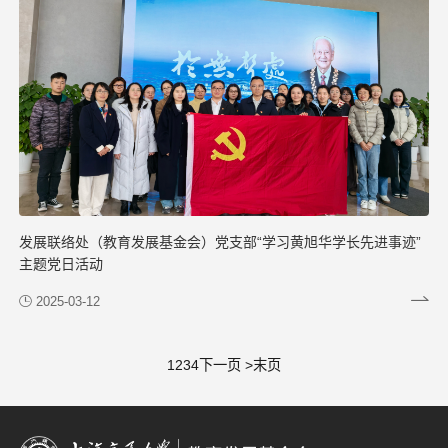
发展联络处（教育发展基金会）党支部“学习黄旭华学长先进事迹”
主题党日活动
2025-03-12
1
2
3
4
下一页 >
末页