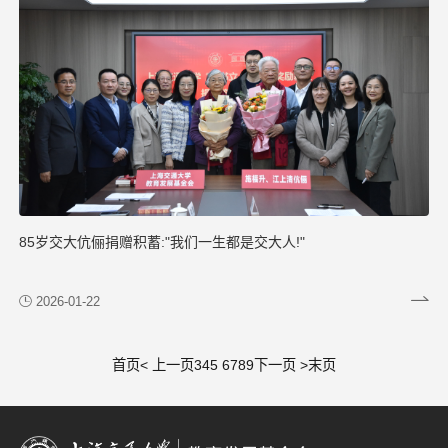
85岁交大伉俪捐赠积蓄:"我们一生都是交大人!"
2026-01-22
首页
< 上一页
3
4
5
6
7
8
9
下一页 >
末页